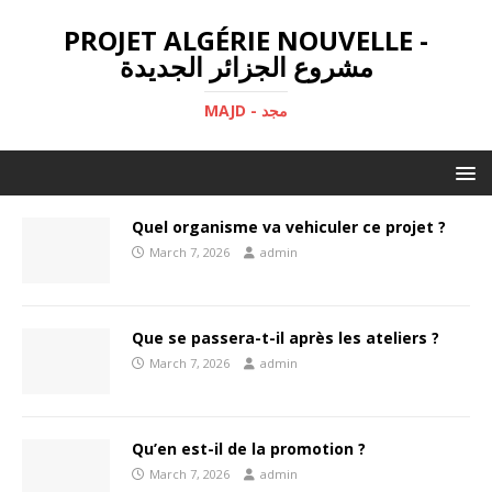
PROJET ALGÉRIE NOUVELLE -
مشروع الجزائر الجديدة
MAJD - مجد
Quel organisme va vehiculer ce projet ?
March 7, 2026
admin
Que se passera-t-il après les ateliers ?
March 7, 2026
admin
Qu’en est-il de la promotion ?
March 7, 2026
admin