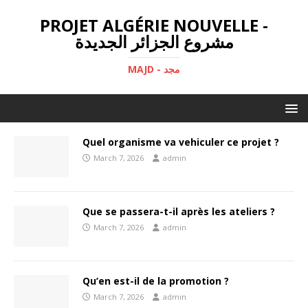
PROJET ALGÉRIE NOUVELLE -
مشروع الجزائر الجديدة
MAJD - مجد
Quel organisme va vehiculer ce projet ?
March 7, 2026
admin
Que se passera-t-il après les ateliers ?
March 7, 2026
admin
Qu’en est-il de la promotion ?
March 7, 2026
admin