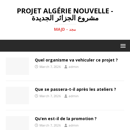
PROJET ALGÉRIE NOUVELLE -
مشروع الجزائر الجديدة
MAJD - مجد
Quel organisme va vehiculer ce projet ?
March 7, 2026
admin
Que se passera-t-il après les ateliers ?
March 7, 2026
admin
Qu’en est-il de la promotion ?
March 7, 2026
admin