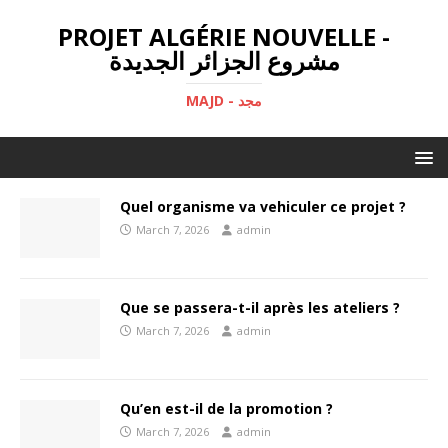
PROJET ALGÉRIE NOUVELLE -
مشروع الجزائر الجديدة
MAJD - مجد
Quel organisme va vehiculer ce projet ?
March 7, 2026
admin
Que se passera-t-il après les ateliers ?
March 7, 2026
admin
Qu’en est-il de la promotion ?
March 7, 2026
admin