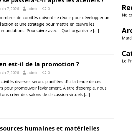
 se passera-t-il après les ateliers ?
Re
rch 7, 2026
admin
0
No c
embres de comités doivent se réunir pour développer un
d’action et une stratégie pour mettre en œuvre les
Ar
mandations. Poursuivre avec – Quel organisme
[…]
Marc
Ca
Le Pr
en est-il de la promotion ?
rch 7, 2026
admin
0
ctivités diverses seront planifiées d’ici la tenue de ces
ers pour promouvoir l’évènement. À titre d’exemple, nous
ons créer des salons de discussion virtuels
[…]
sources humaines et matérielles