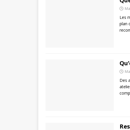
Que
Ma
Les m
plan 
recom
Qu’
Ma
Des a
ateli
compt
Res