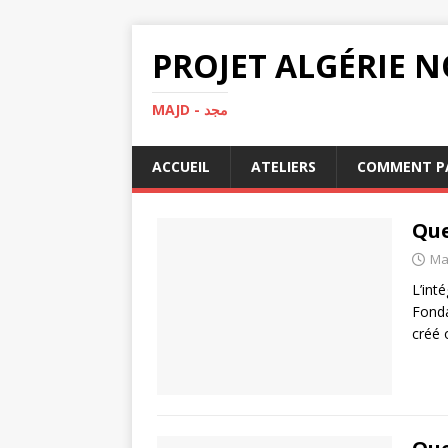
MAJD - مجد
ACCUEIL
ATELIERS
COMMENT PA
Que
Ma
L’int
Fonda
créé 