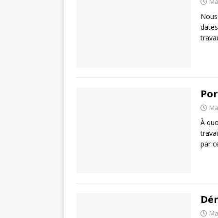
Ma
Nous 
dates
trava
Por
Ma
À quo
trava
par c
Dé
Ma