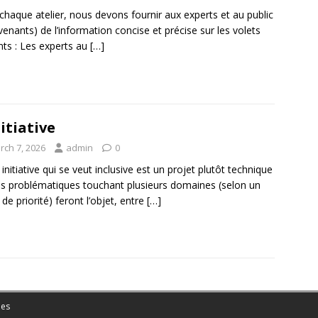
chaque atelier, nous devons fournir aux experts et au public
rvenants) de l’information concise et précise sur les volets
nts : Les experts au
[…]
nitiative
rch 7, 2026
admin
0
 initiative qui se veut inclusive est un projet plutôt technique
s problématiques touchant plusieurs domaines (selon un
 de priorité) feront l’objet, entre
[…]
es