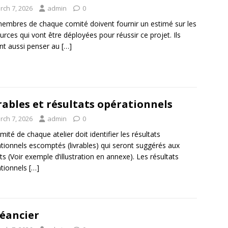
rch 7, 2026
admin
0
embres de chaque comité doivent fournir un estimé sur les
urces qui vont être déployées pour réussir ce projet. Ils
nt aussi penser au
[…]
rables et résultats opérationnels
rch 7, 2026
admin
0
mité de chaque atelier doit identifier les résultats
tionnels escomptés (livrables) qui seront suggérés aux
ts (Voir exemple d’illustration en annexe). Les résultats
tionnels
[…]
éancier