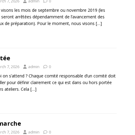
rch 7, 2026
admin
0
visons les mois de septembre ou novembre 2019 (les
 seront arrêtées dépendamment de l’avancement des
ux de préparation). Pour le moment, nous visons
[…]
tée
rch 7, 2026
admin
0
i on s’attend ? Chaque comité responsable d’un comité doit
iller pour définir clairement ce qui est dans ou hors portée
es ateliers. Cela
[…]
marche
rch 7, 2026
admin
0