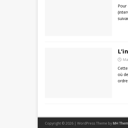
Pour 
(inte
suiva
L’i
Ma
Cette
où de
ordre
Copyright © 2026 | WordPress Theme by
MH Them