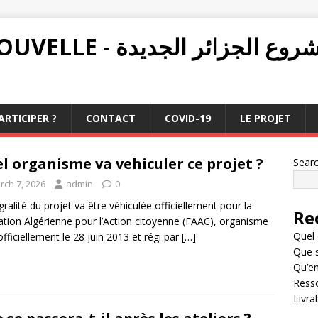
PROJET ALGÉRIE NOUVELLE - ع الجزائر الجديدة
RTICIPER ?
CONTACT
COVID-19
LE PROJET
l organisme va vehiculer ce projet ?
Sear
rch 7, 2026
admin
0
égralité du projet va être véhiculée officiellement pour la
Re
tion Algérienne pour l’Action citoyenne (FAAC), organisme
Quel 
officiellement le 28 juin 2013 et régi par
[…]
Que s
Qu’en
Resso
Livra