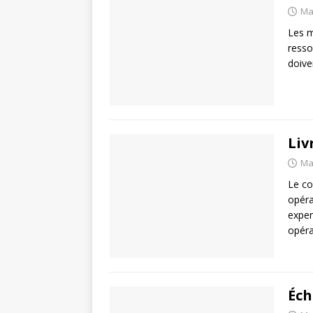
Ma
Les m
resso
doive
Liv
Ma
Le co
opéra
exper
opéra
Éch