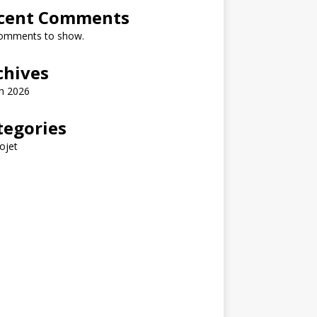
cent Comments
omments to show.
chives
h 2026
tegories
ojet