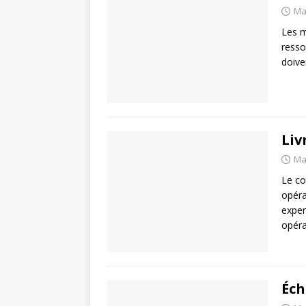
Ma
Les m
resso
doive
Liv
Ma
Le co
opéra
exper
opéra
Éch