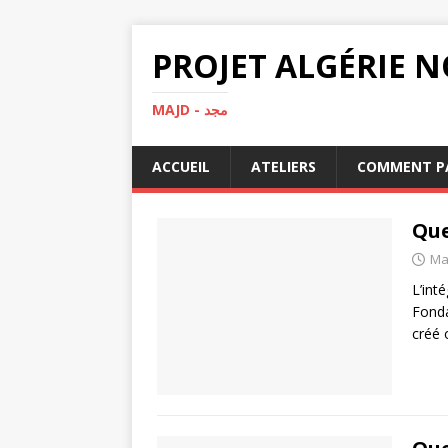
MAJD - مجد
ACCUEIL
ATELIERS
COMMENT PA
Que
Ma
L’int
Fonda
créé 