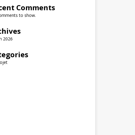
cent Comments
omments to show.
chives
h 2026
tegories
ojet