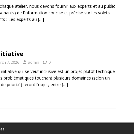
chaque atelier, nous devons fournir aux experts et au public
rvenants) de l’information concise et précise sur les volets
nts : Les experts au
[…]
nitiative
rch 7, 2026
admin
0
 initiative qui se veut inclusive est un projet plutôt technique
s problématiques touchant plusieurs domaines (selon un
 de priorité) feront l’objet, entre
[…]
es