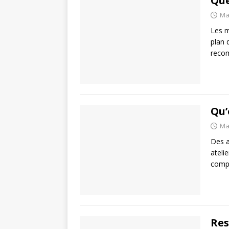
Que
Ma
Les m
plan 
recom
Qu’
Ma
Des a
ateli
compt
Res