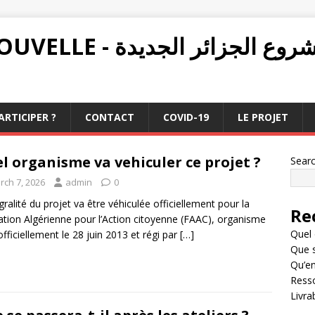
PROJET ALGÉRIE NOUVELLE - ع الجزائر الجديدة
RTICIPER ?
CONTACT
COVID-19
LE PROJET
l organisme va vehiculer ce projet ?
Sear
rch 7, 2026
admin
0
égralité du projet va être véhiculée officiellement pour la
Re
tion Algérienne pour l’Action citoyenne (FAAC), organisme
Quel 
officiellement le 28 juin 2013 et régi par
[…]
Que s
Qu’en
Resso
Livra