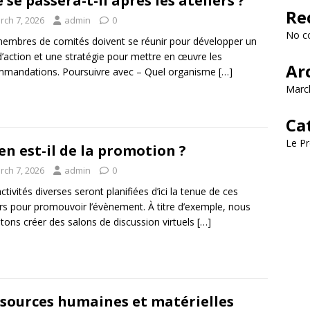
 se passera-t-il après les ateliers ?
Re
rch 7, 2026
admin
0
No c
embres de comités doivent se réunir pour développer un
d’action et une stratégie pour mettre en œuvre les
Ar
mandations. Poursuivre avec – Quel organisme
[…]
Marc
Ca
Le Pr
en est-il de la promotion ?
rch 7, 2026
admin
0
ctivités diverses seront planifiées d’ici la tenue de ces
ers pour promouvoir l’évènement. À titre d’exemple, nous
ons créer des salons de discussion virtuels
[…]
sources humaines et matérielles