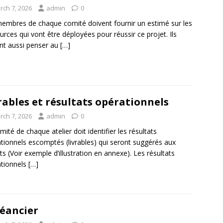
rch 7, 2026
admin
0
embres de chaque comité doivent fournir un estimé sur les
urces qui vont être déployées pour réussir ce projet. Ils
nt aussi penser au
[…]
rables et résultats opérationnels
rch 7, 2026
admin
0
mité de chaque atelier doit identifier les résultats
tionnels escomptés (livrables) qui seront suggérés aux
ts (Voir exemple d’illustration en annexe). Les résultats
tionnels
[…]
éancier