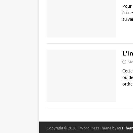
Pour 
(inte
suiva
L’i
Ma
Cette
où de
ordre
Copyright © 2026 | WordPress Theme by
MH Them