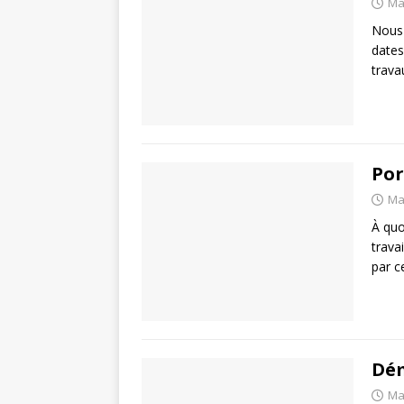
Ma
Nous 
dates
trava
Por
Ma
À quo
trava
par c
Dé
Ma