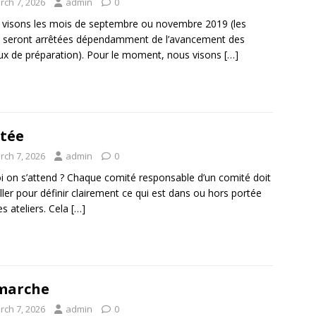
rch 7, 2026
admin
0
visons les mois de septembre ou novembre 2019 (les
 seront arrêtées dépendamment de l’avancement des
ux de préparation). Pour le moment, nous visons
[…]
tée
rch 7, 2026
admin
0
i on s’attend ? Chaque comité responsable d’un comité doit
iller pour définir clairement ce qui est dans ou hors portée
es ateliers. Cela
[…]
marche
rch 7, 2026
admin
0