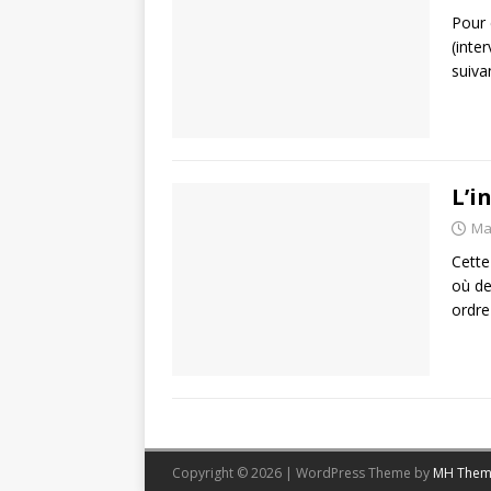
Pour 
(inte
suiva
L’i
Ma
Cette
où de
ordre
Copyright © 2026 | WordPress Theme by
MH Them