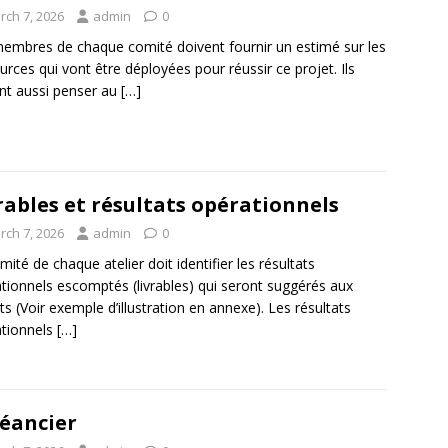
rch 7, 2026
admin
0
embres de chaque comité doivent fournir un estimé sur les
urces qui vont être déployées pour réussir ce projet. Ils
nt aussi penser au
[…]
rables et résultats opérationnels
rch 7, 2026
admin
0
mité de chaque atelier doit identifier les résultats
tionnels escomptés (livrables) qui seront suggérés aux
ts (Voir exemple d’illustration en annexe). Les résultats
tionnels
[…]
éancier