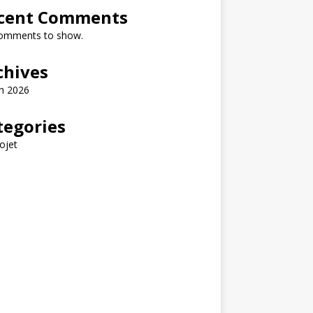
cent Comments
omments to show.
chives
h 2026
tegories
ojet