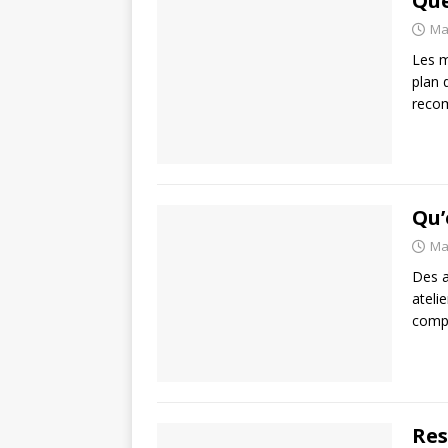
Que
Ma
Les m
plan 
recom
Qu’
Ma
Des a
ateli
compt
Res