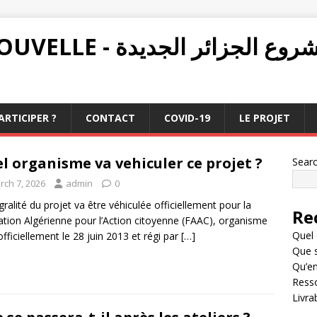
PROJET ALGÉRIE NOUVELLE - ع الجزائر الجديدة
RTICIPER ?
CONTACT
COVID-19
LE PROJET
l organisme va vehiculer ce projet ?
Sear
rch 7, 2026
admin
0
égralité du projet va être véhiculée officiellement pour la
Re
tion Algérienne pour l’Action citoyenne (FAAC), organisme
Quel 
officiellement le 28 juin 2013 et régi par
[…]
Que s
Qu’en
Resso
Livra