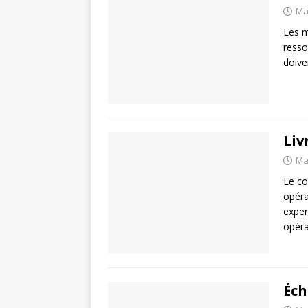
Ma
Les m
resso
doive
Liv
Ma
Le co
opéra
exper
opéra
Éch