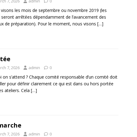
rch 7, 2026
admin
0
visons les mois de septembre ou novembre 2019 (les
 seront arrêtées dépendamment de l’avancement des
ux de préparation). Pour le moment, nous visons
[…]
tée
rch 7, 2026
admin
0
i on s’attend ? Chaque comité responsable d’un comité doit
iller pour définir clairement ce qui est dans ou hors portée
es ateliers. Cela
[…]
marche
rch 7, 2026
admin
0