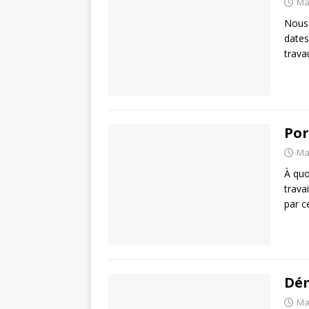
Ma
Nous 
dates
trava
Por
Ma
À quo
trava
par c
Dé
Ma