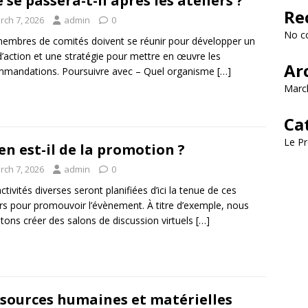
 se passera-t-il après les ateliers ?
Re
rch 7, 2026
admin
0
No c
embres de comités doivent se réunir pour développer un
d’action et une stratégie pour mettre en œuvre les
Ar
mandations. Poursuivre avec – Quel organisme
[…]
Marc
Ca
Le Pr
en est-il de la promotion ?
rch 7, 2026
admin
0
ctivités diverses seront planifiées d’ici la tenue de ces
ers pour promouvoir l’évènement. À titre d’exemple, nous
ons créer des salons de discussion virtuels
[…]
sources humaines et matérielles