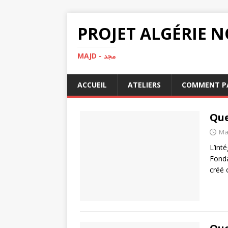
MAJD - مجد
ACCUEIL
ATELIERS
COMMENT PA
Que
Ma
L’int
Fonda
créé 