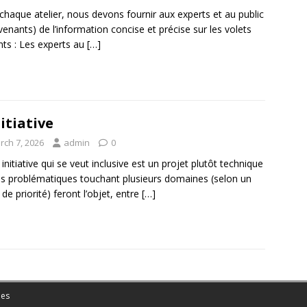
chaque atelier, nous devons fournir aux experts et au public
rvenants) de l’information concise et précise sur les volets
nts : Les experts au
[…]
nitiative
rch 7, 2026
admin
0
 initiative qui se veut inclusive est un projet plutôt technique
s problématiques touchant plusieurs domaines (selon un
 de priorité) feront l’objet, entre
[…]
es