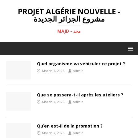
PROJET ALGÉRIE NOUVELLE -
مشروع الجزائر الجديدة
MAJD - مجد
Quel organisme va vehiculer ce projet ?
March 7, 2026
admin
Que se passera-t-il après les ateliers ?
March 7, 2026
admin
Qu’en est-il de la promotion ?
March 7, 2026
admin