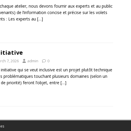
chaque atelier, nous devons fournir aux experts et au public
rvenants) de l’information concise et précise sur les volets
nts : Les experts au
[…]
nitiative
rch 7, 2026
admin
0
 initiative qui se veut inclusive est un projet plutôt technique
s problématiques touchant plusieurs domaines (selon un
 de priorité) feront l’objet, entre
[…]
es