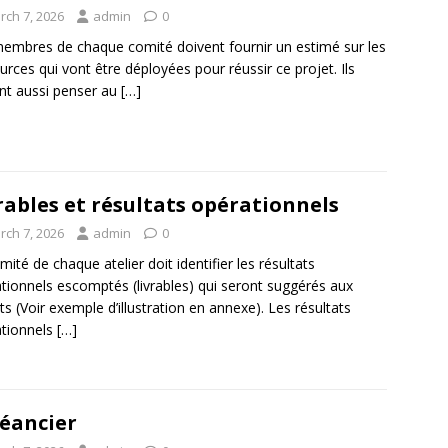
rch 7, 2026
admin
0
embres de chaque comité doivent fournir un estimé sur les
urces qui vont être déployées pour réussir ce projet. Ils
nt aussi penser au
[…]
rables et résultats opérationnels
rch 7, 2026
admin
0
mité de chaque atelier doit identifier les résultats
tionnels escomptés (livrables) qui seront suggérés aux
ts (Voir exemple d’illustration en annexe). Les résultats
tionnels
[…]
éancier