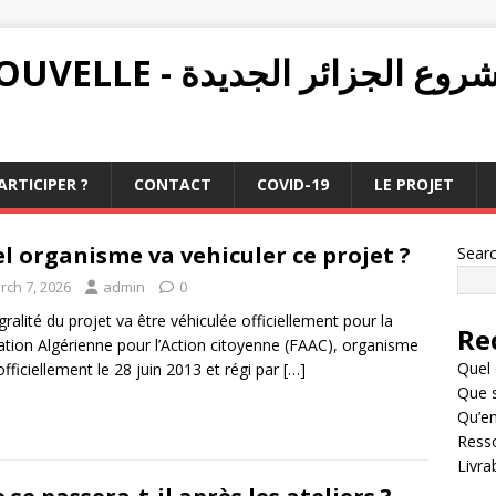
PROJET ALGÉRIE NOUVELLE - ع الجزائر الجديدة
RTICIPER ?
CONTACT
COVID-19
LE PROJET
l organisme va vehiculer ce projet ?
Sear
rch 7, 2026
admin
0
égralité du projet va être véhiculée officiellement pour la
Re
tion Algérienne pour l’Action citoyenne (FAAC), organisme
Quel 
officiellement le 28 juin 2013 et régi par
[…]
Que s
Qu’en
Resso
Livra