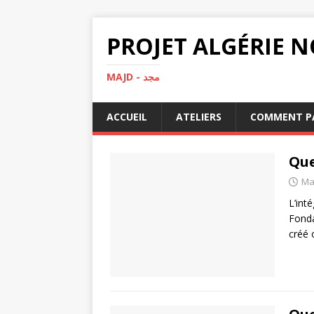
MAJD - مجد
ACCUEIL
ATELIERS
COMMENT PA
Que
Ma
L’int
Fonda
créé 