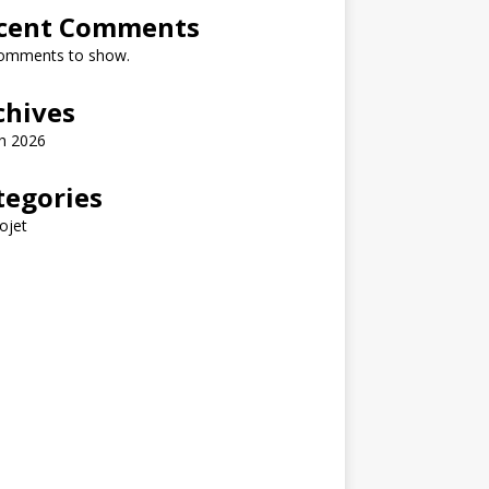
cent Comments
omments to show.
chives
h 2026
tegories
ojet