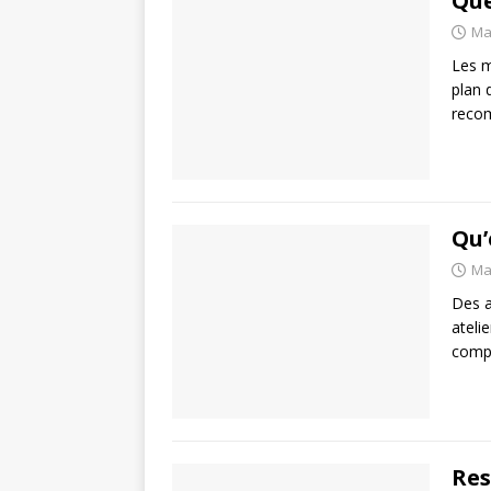
Que
Ma
Les m
plan 
recom
Qu’
Ma
Des a
ateli
compt
Res