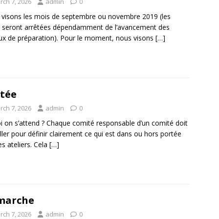
rch 7, 2026
admin
0
visons les mois de septembre ou novembre 2019 (les
 seront arrêtées dépendamment de l’avancement des
ux de préparation). Pour le moment, nous visons
[…]
tée
rch 7, 2026
admin
0
i on s’attend ? Chaque comité responsable d’un comité doit
iller pour définir clairement ce qui est dans ou hors portée
es ateliers. Cela
[…]
marche
rch 7, 2026
admin
0