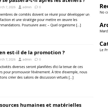
 se passera-t-il après les ateliers ?
Re
rch 7, 2026
admin
0
No c
embres de comités doivent se réunir pour développer un
d’action et une stratégie pour mettre en œuvre les
Ar
mandations. Poursuivre avec – Quel organisme
[…]
Marc
Ca
Le Pr
en est-il de la promotion ?
rch 7, 2026
admin
0
ctivités diverses seront planifiées d’ici la tenue de ces
ers pour promouvoir l’évènement. À titre d’exemple, nous
ons créer des salons de discussion virtuels
[…]
sources humaines et matérielles