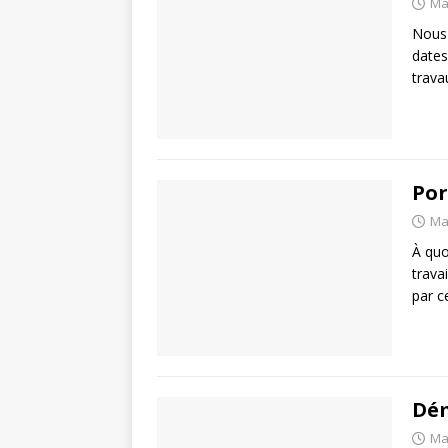
Ma
Nous 
dates
trava
Por
Ma
À quo
trava
par c
Dé
Ma