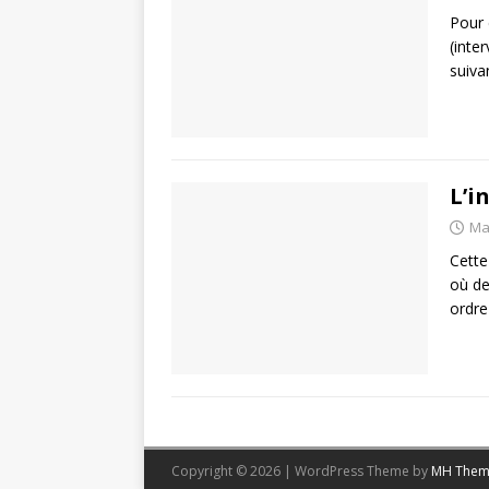
Pour 
(inte
suiva
L’i
Ma
Cette
où de
ordre
Copyright © 2026 | WordPress Theme by
MH Them