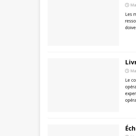
Ma
Les m
resso
doive
Liv
Ma
Le co
opéra
exper
opéra
Éch