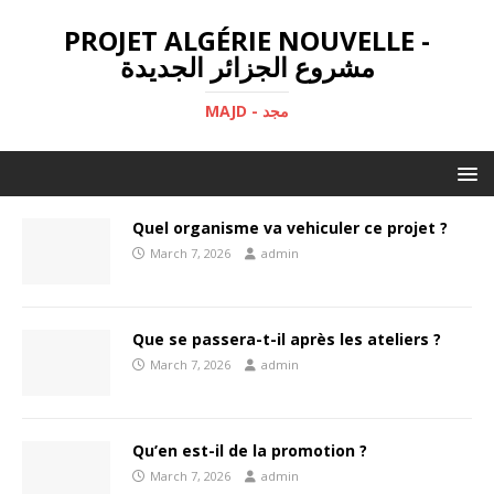
PROJET ALGÉRIE NOUVELLE -
مشروع الجزائر الجديدة
MAJD - مجد
Quel organisme va vehiculer ce projet ?
March 7, 2026
admin
Que se passera-t-il après les ateliers ?
March 7, 2026
admin
Qu’en est-il de la promotion ?
March 7, 2026
admin