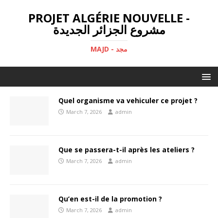
PROJET ALGÉRIE NOUVELLE -
مشروع الجزائر الجديدة
MAJD - مجد
Quel organisme va vehiculer ce projet ?
March 7, 2026
admin
Que se passera-t-il après les ateliers ?
March 7, 2026
admin
Qu’en est-il de la promotion ?
March 7, 2026
admin