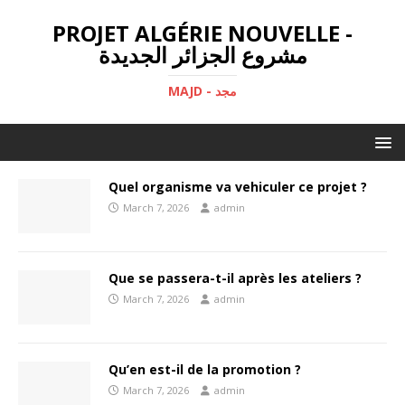
PROJET ALGÉRIE NOUVELLE -
مشروع الجزائر الجديدة
MAJD - مجد
Quel organisme va vehiculer ce projet ?
March 7, 2026
admin
Que se passera-t-il après les ateliers ?
March 7, 2026
admin
Qu’en est-il de la promotion ?
March 7, 2026
admin