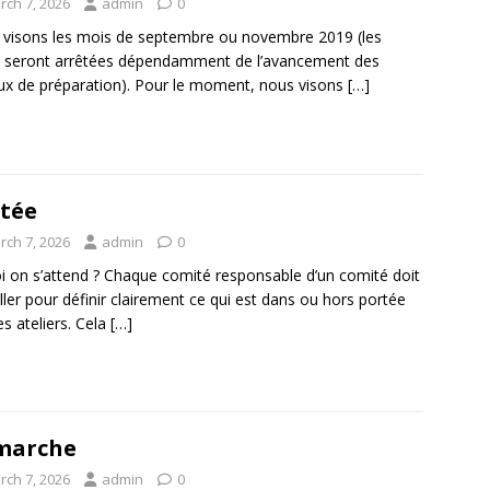
rch 7, 2026
admin
0
visons les mois de septembre ou novembre 2019 (les
 seront arrêtées dépendamment de l’avancement des
ux de préparation). Pour le moment, nous visons
[…]
tée
rch 7, 2026
admin
0
i on s’attend ? Chaque comité responsable d’un comité doit
iller pour définir clairement ce qui est dans ou hors portée
es ateliers. Cela
[…]
marche
rch 7, 2026
admin
0