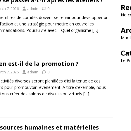
 se passera-t-il après les ateliers ?
Re
rch 7, 2026
admin
0
No c
embres de comités doivent se réunir pour développer un
d’action et une stratégie pour mettre en œuvre les
Ar
mandations. Poursuivre avec – Quel organisme
[…]
Marc
Ca
Le Pr
en est-il de la promotion ?
rch 7, 2026
admin
0
ctivités diverses seront planifiées d’ici la tenue de ces
ers pour promouvoir l’évènement. À titre d’exemple, nous
ons créer des salons de discussion virtuels
[…]
sources humaines et matérielles