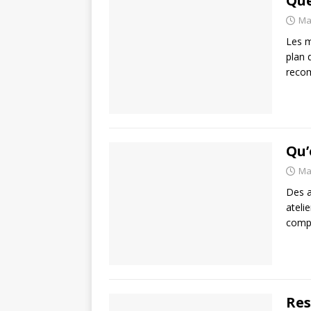
Que
Ma
Les m
plan 
recom
Qu’
Ma
Des a
ateli
compt
Res