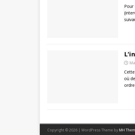
Pour 
(inte
suiva
L’i
Ma
Cette
où de
ordre
Copyright © 2026 | WordPress Theme by
MH Them