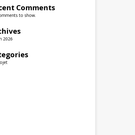
cent Comments
omments to show.
chives
h 2026
tegories
ojet