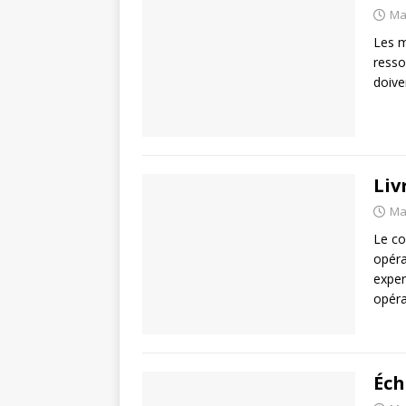
Ma
Les m
resso
doive
Liv
Ma
Le co
opéra
exper
opéra
Éch