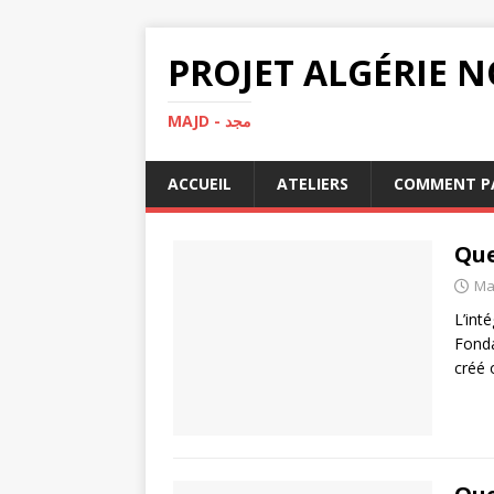
MAJD - مجد
ACCUEIL
ATELIERS
COMMENT PA
Que
Ma
L’int
Fonda
créé 