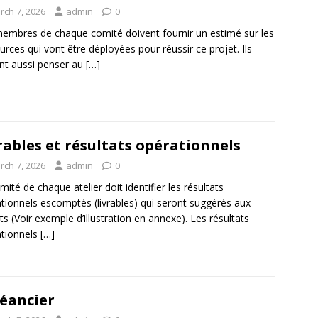
rch 7, 2026
admin
0
embres de chaque comité doivent fournir un estimé sur les
urces qui vont être déployées pour réussir ce projet. Ils
nt aussi penser au
[…]
rables et résultats opérationnels
rch 7, 2026
admin
0
mité de chaque atelier doit identifier les résultats
tionnels escomptés (livrables) qui seront suggérés aux
ts (Voir exemple d’illustration en annexe). Les résultats
tionnels
[…]
éancier