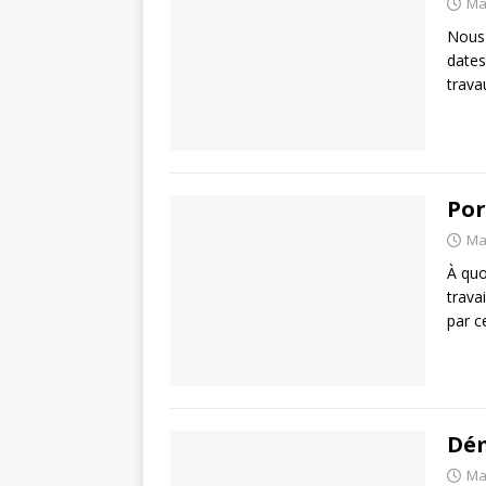
Ma
Nous 
dates
trava
Por
Ma
À quo
trava
par c
Dé
Ma