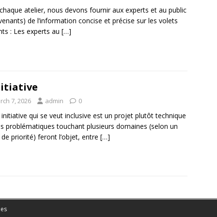
chaque atelier, nous devons fournir aux experts et au public
rvenants) de l’information concise et précise sur les volets
nts : Les experts au
[…]
nitiative
rch 7, 2026
admin
0
 initiative qui se veut inclusive est un projet plutôt technique
s problématiques touchant plusieurs domaines (selon un
 de priorité) feront l’objet, entre
[…]
es