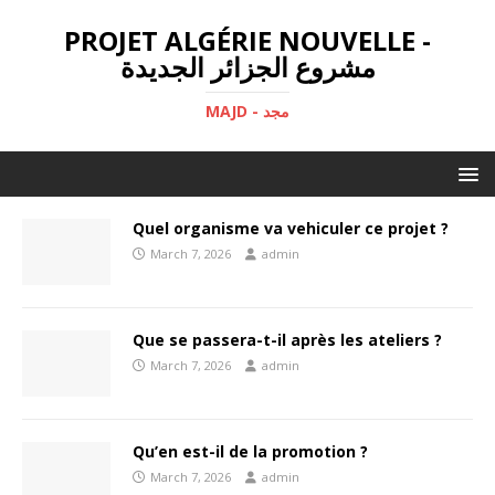
PROJET ALGÉRIE NOUVELLE -
مشروع الجزائر الجديدة
MAJD - مجد
Quel organisme va vehiculer ce projet ?
March 7, 2026
admin
Que se passera-t-il après les ateliers ?
March 7, 2026
admin
Qu’en est-il de la promotion ?
March 7, 2026
admin