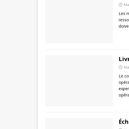
Ma
Les m
resso
doive
Liv
Ma
Le co
opéra
exper
opéra
Éch