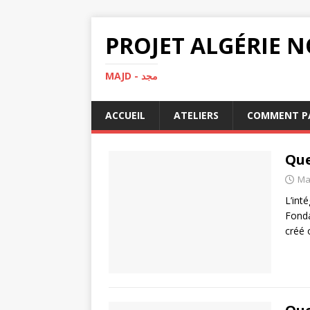
MAJD - مجد
ACCUEIL
ATELIERS
COMMENT PA
Que
Ma
L’int
Fonda
créé 