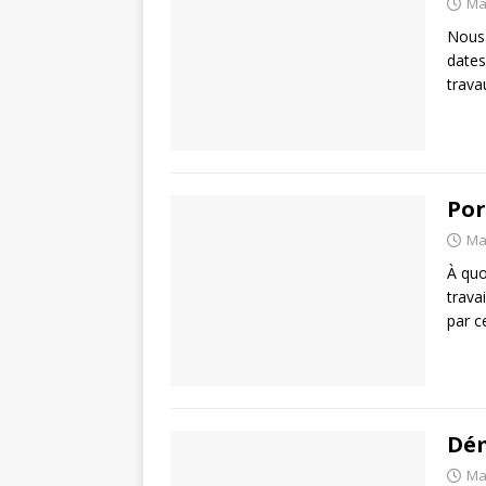
Ma
Nous 
dates
trava
Por
Ma
À quo
trava
par c
Dé
Ma