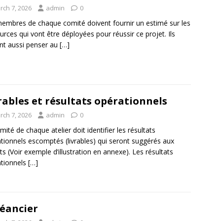
rch 7, 2026
admin
0
embres de chaque comité doivent fournir un estimé sur les
urces qui vont être déployées pour réussir ce projet. Ils
nt aussi penser au
[…]
rables et résultats opérationnels
rch 7, 2026
admin
0
mité de chaque atelier doit identifier les résultats
tionnels escomptés (livrables) qui seront suggérés aux
ts (Voir exemple d’illustration en annexe). Les résultats
tionnels
[…]
éancier