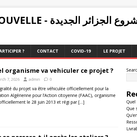
PROJET ALGÉRIE NOUVELLE - ع الجزائر الجديدة
RTICIPER ?
CONTACT
COVID-19
LE PROJET
l organisme va vehiculer ce projet ?
Sear
rch 7, 2026
admin
0
égralité du projet va être véhiculée officiellement pour la
Re
tion Algérienne pour l’Action citoyenne (FAAC), organisme
Quel 
officiellement le 28 juin 2013 et régi par
[…]
Que s
Qu’en
Resso
Livra