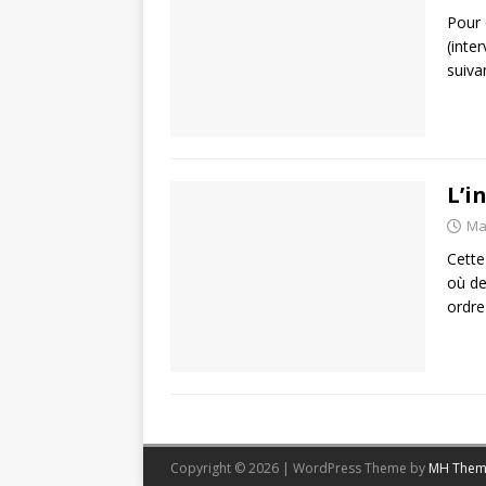
Pour 
(inte
suiva
L’i
Ma
Cette
où de
ordre
Copyright © 2026 | WordPress Theme by
MH Them