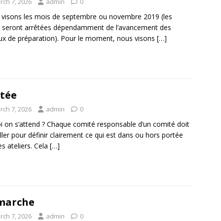
rch 7, 2026
admin
0
visons les mois de septembre ou novembre 2019 (les
 seront arrêtées dépendamment de l’avancement des
ux de préparation). Pour le moment, nous visons
[…]
tée
rch 7, 2026
admin
0
i on s’attend ? Chaque comité responsable d’un comité doit
iller pour définir clairement ce qui est dans ou hors portée
es ateliers. Cela
[…]
marche
rch 7, 2026
admin
0