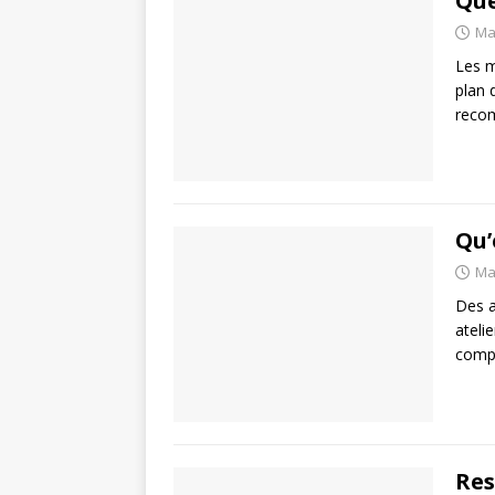
Que
Ma
Les m
plan 
recom
Qu’
Ma
Des a
ateli
compt
Res