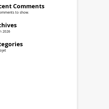
cent Comments
omments to show.
chives
h 2026
tegories
ojet