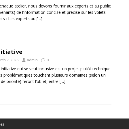
chaque atelier, nous devons fournir aux experts et au public
rvenants) de l’information concise et précise sur les volets
nts : Les experts au
[…]
nitiative
rch 7, 2026
admin
0
 initiative qui se veut inclusive est un projet plutôt technique
s problématiques touchant plusieurs domaines (selon un
 de priorité) feront l’objet, entre
[…]
es