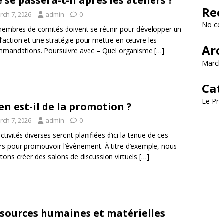
 se passera-t-il après les ateliers ?
Re
rch 7, 2026
admin
0
No c
embres de comités doivent se réunir pour développer un
d’action et une stratégie pour mettre en œuvre les
Ar
mandations. Poursuivre avec – Quel organisme
[…]
Marc
Ca
Le Pr
en est-il de la promotion ?
rch 7, 2026
admin
0
ctivités diverses seront planifiées d’ici la tenue de ces
ers pour promouvoir l’évènement. À titre d’exemple, nous
ons créer des salons de discussion virtuels
[…]
sources humaines et matérielles