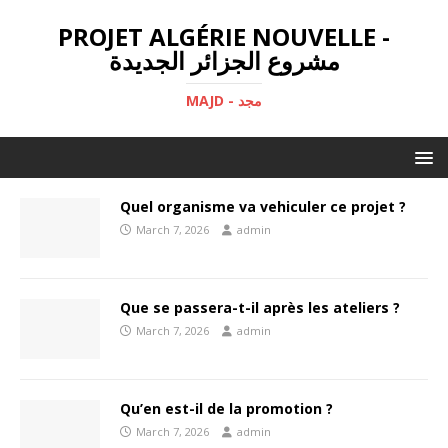
PROJET ALGÉRIE NOUVELLE -
مشروع الجزائر الجديدة
MAJD - مجد
Quel organisme va vehiculer ce projet ?
March 7, 2026
admin
Que se passera-t-il après les ateliers ?
March 7, 2026
admin
Qu’en est-il de la promotion ?
March 7, 2026
admin