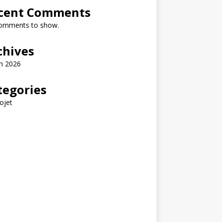
cent Comments
omments to show.
chives
h 2026
tegories
ojet