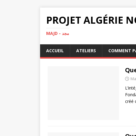
MAJD - مجد
ACCUEIL
ATELIERS
COMMENT PA
Que
Ma
L’int
Fonda
créé 