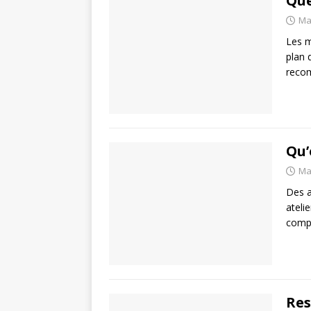
Que
Ma
Les m
plan 
recom
Qu’
Ma
Des a
ateli
compt
Res