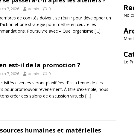
 se passera-t-il après les ateliers ?
Re
rch 7, 2026
admin
0
No c
embres de comités doivent se réunir pour développer un
d’action et une stratégie pour mettre en œuvre les
Ar
mandations. Poursuivre avec – Quel organisme
[…]
Marc
Ca
Le Pr
en est-il de la promotion ?
rch 7, 2026
admin
0
ctivités diverses seront planifiées d’ici la tenue de ces
ers pour promouvoir l’évènement. À titre d’exemple, nous
ons créer des salons de discussion virtuels
[…]
sources humaines et matérielles