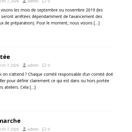
rch 7, 2026
admin
0
visons les mois de septembre ou novembre 2019 (les
 seront arrêtées dépendamment de l’avancement des
ux de préparation). Pour le moment, nous visons
[…]
tée
rch 7, 2026
admin
0
i on s’attend ? Chaque comité responsable d’un comité doit
iller pour définir clairement ce qui est dans ou hors portée
es ateliers. Cela
[…]
marche
rch 7, 2026
admin
0