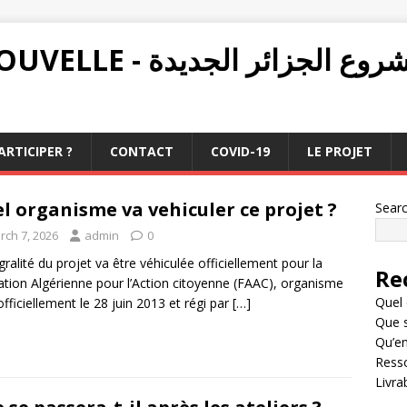
PROJET ALGÉRIE NOUVELLE - ع الجزائر الجديدة
RTICIPER ?
CONTACT
COVID-19
LE PROJET
l organisme va vehiculer ce projet ?
Sear
rch 7, 2026
admin
0
égralité du projet va être véhiculée officiellement pour la
Re
tion Algérienne pour l’Action citoyenne (FAAC), organisme
Quel 
officiellement le 28 juin 2013 et régi par
[…]
Que s
Qu’en
Resso
Livra