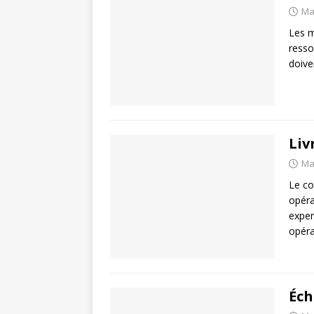
Ma
Les m
resso
doive
Liv
Ma
Le co
opéra
exper
opéra
Éch