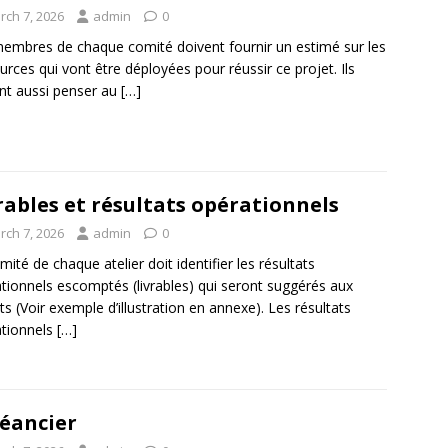
rch 7, 2026
admin
0
embres de chaque comité doivent fournir un estimé sur les
urces qui vont être déployées pour réussir ce projet. Ils
nt aussi penser au
[…]
rables et résultats opérationnels
rch 7, 2026
admin
0
mité de chaque atelier doit identifier les résultats
tionnels escomptés (livrables) qui seront suggérés aux
ts (Voir exemple d’illustration en annexe). Les résultats
tionnels
[…]
éancier