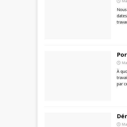
Ma
Nous 
dates
trava
Por
Ma
À quo
trava
par c
Dé
Ma