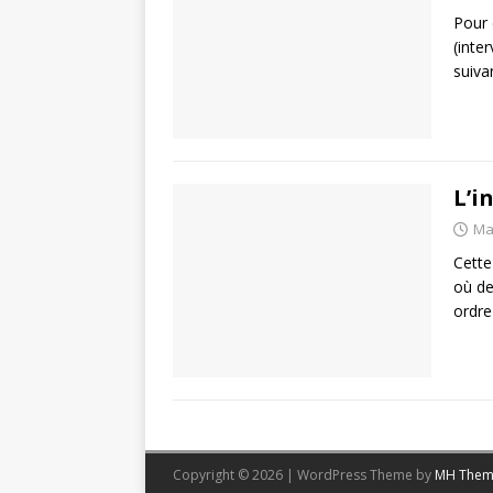
Pour 
(inte
suiva
L’i
Ma
Cette
où de
ordre
Copyright © 2026 | WordPress Theme by
MH Them