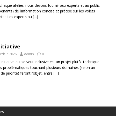
chaque atelier, nous devons fournir aux experts et au public
rvenants) de l’information concise et précise sur les volets
nts : Les experts au
[…]
nitiative
rch 7, 2026
admin
0
 initiative qui se veut inclusive est un projet plutôt technique
s problématiques touchant plusieurs domaines (selon un
 de priorité) feront l’objet, entre
[…]
es