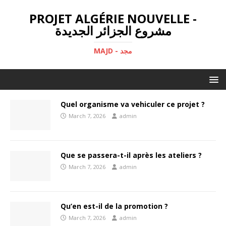
PROJET ALGÉRIE NOUVELLE -
مشروع الجزائر الجديدة
MAJD - مجد
Quel organisme va vehiculer ce projet ?
March 7, 2026
admin
Que se passera-t-il après les ateliers ?
March 7, 2026
admin
Qu’en est-il de la promotion ?
March 7, 2026
admin