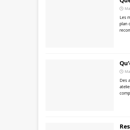
Que
Ma
Les m
plan 
recom
Qu’
Ma
Des a
ateli
compt
Res