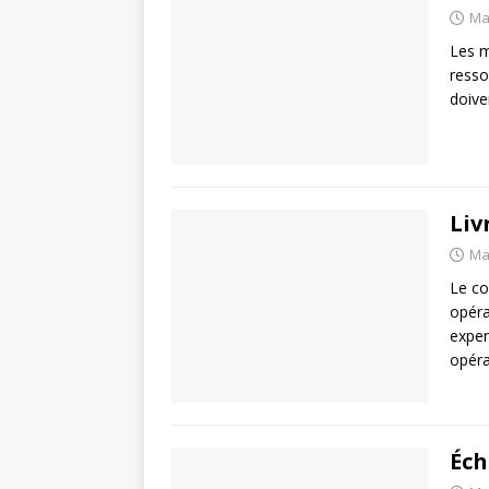
Ma
Les m
resso
doive
Liv
Ma
Le co
opéra
exper
opéra
Éch