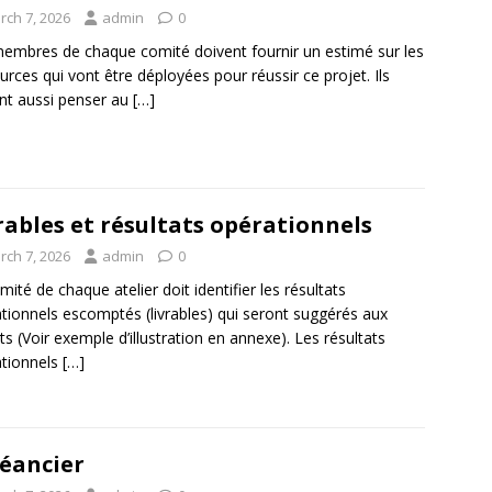
rch 7, 2026
admin
0
embres de chaque comité doivent fournir un estimé sur les
urces qui vont être déployées pour réussir ce projet. Ils
nt aussi penser au
[…]
rables et résultats opérationnels
rch 7, 2026
admin
0
mité de chaque atelier doit identifier les résultats
tionnels escomptés (livrables) qui seront suggérés aux
ts (Voir exemple d’illustration en annexe). Les résultats
tionnels
[…]
éancier