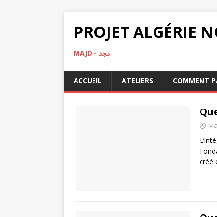
MAJD - مجد
ACCUEIL
ATELIERS
COMMENT PA
Que
Ma
L’int
Fonda
créé 