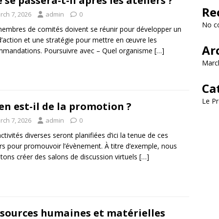
 se passera-t-il après les ateliers ?
Re
rch 7, 2026
admin
0
No c
embres de comités doivent se réunir pour développer un
d’action et une stratégie pour mettre en œuvre les
Ar
mandations. Poursuivre avec – Quel organisme
[…]
Marc
Ca
Le Pr
en est-il de la promotion ?
rch 7, 2026
admin
0
ctivités diverses seront planifiées d’ici la tenue de ces
ers pour promouvoir l’évènement. À titre d’exemple, nous
ons créer des salons de discussion virtuels
[…]
sources humaines et matérielles