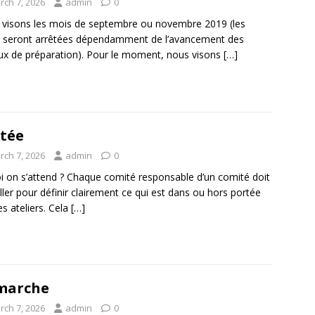
rch 7, 2026
admin
0
visons les mois de septembre ou novembre 2019 (les
 seront arrêtées dépendamment de l’avancement des
ux de préparation). Pour le moment, nous visons
[…]
tée
rch 7, 2026
admin
0
i on s’attend ? Chaque comité responsable d’un comité doit
iller pour définir clairement ce qui est dans ou hors portée
es ateliers. Cela
[…]
marche
rch 7, 2026
admin
0