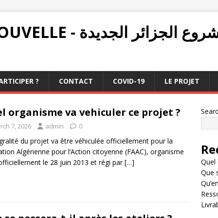
PROJET ALGÉRIE NOUVELLE - ع الجزائر الجديدة
RTICIPER ?
CONTACT
COVID-19
LE PROJET
l organisme va vehiculer ce projet ?
Sear
rch 7, 2026
admin
0
égralité du projet va être véhiculée officiellement pour la
Re
tion Algérienne pour l’Action citoyenne (FAAC), organisme
Quel 
officiellement le 28 juin 2013 et régi par
[…]
Que s
Qu’en
Resso
Livra