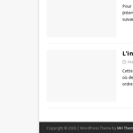
Pour 
(inte
suiva
L’i
Ma
Cette
où de
ordre
Copyright © 2026 | WordPress Theme by
MH Them