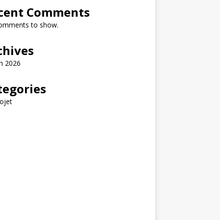
cent Comments
omments to show.
chives
h 2026
tegories
ojet