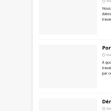
Ma
Nous 
dates
trava
Por
Ma
À quo
trava
par c
Dé
Ma