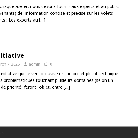
chaque atelier, nous devons fournir aux experts et au public
rvenants) de l’information concise et précise sur les volets
nts : Les experts au
[…]
nitiative
rch 7, 2026
admin
0
 initiative qui se veut inclusive est un projet plutôt technique
s problématiques touchant plusieurs domaines (selon un
 de priorité) feront l’objet, entre
[…]
es