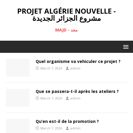
PROJET ALGÉRIE NOUVELLE -
مشروع الجزائر الجديدة
MAJD - مجد
Quel organisme va vehiculer ce projet ?
March 7, 2026
admin
Que se passera-t-il après les ateliers ?
March 7, 2026
admin
Qu’en est-il de la promotion ?
March 7, 2026
admin