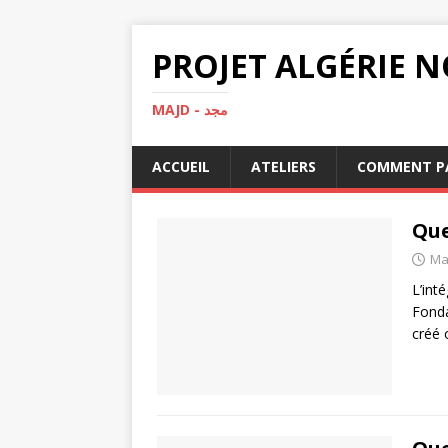
MAJD - مجد
ACCUEIL
ATELIERS
COMMENT PA
Que
Ma
L’int
Fonda
créé 