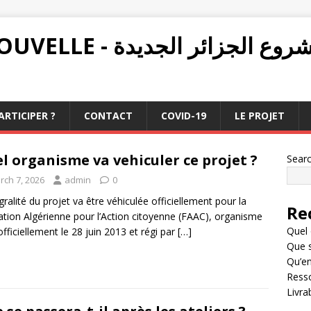
PROJET ALGÉRIE NOUVELLE - ع الجزائر الجديدة
RTICIPER ?
CONTACT
COVID-19
LE PROJET
l organisme va vehiculer ce projet ?
Sear
rch 7, 2026
admin
0
égralité du projet va être véhiculée officiellement pour la
Re
tion Algérienne pour l’Action citoyenne (FAAC), organisme
Quel 
officiellement le 28 juin 2013 et régi par
[…]
Que s
Qu’en
Resso
Livra