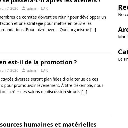
 se passera-t-il après les ateliers ?
Re
rch 7, 2026
admin
0
No c
embres de comités doivent se réunir pour développer un
d’action et une stratégie pour mettre en œuvre les
Ar
mandations. Poursuivre avec – Quel organisme
[…]
Marc
Ca
Le Pr
en est-il de la promotion ?
rch 7, 2026
admin
0
ctivités diverses seront planifiées d’ici la tenue de ces
ers pour promouvoir l’évènement. À titre d’exemple, nous
ons créer des salons de discussion virtuels
[…]
sources humaines et matérielles