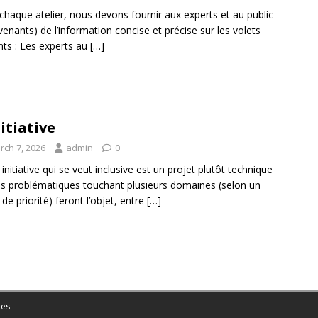
chaque atelier, nous devons fournir aux experts et au public
rvenants) de l’information concise et précise sur les volets
nts : Les experts au
[…]
nitiative
rch 7, 2026
admin
0
 initiative qui se veut inclusive est un projet plutôt technique
s problématiques touchant plusieurs domaines (selon un
 de priorité) feront l’objet, entre
[…]
es