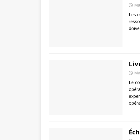
Ma
Les m
resso
doive
Liv
Ma
Le co
opéra
exper
opéra
Éch