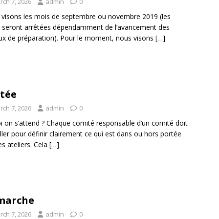
rch 7, 2026
admin
0
visons les mois de septembre ou novembre 2019 (les
 seront arrêtées dépendamment de l’avancement des
ux de préparation). Pour le moment, nous visons
[…]
tée
rch 7, 2026
admin
0
i on s’attend ? Chaque comité responsable d’un comité doit
iller pour définir clairement ce qui est dans ou hors portée
es ateliers. Cela
[…]
marche
rch 7, 2026
admin
0