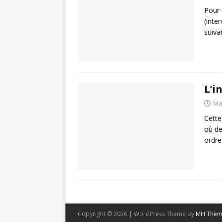
Pour 
(inte
suiva
L’i
Ma
Cette
où de
ordre
Copyright © 2026 | WordPress Theme by
MH Them