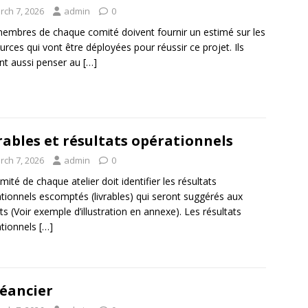
rch 7, 2026
admin
0
embres de chaque comité doivent fournir un estimé sur les
urces qui vont être déployées pour réussir ce projet. Ils
nt aussi penser au
[…]
rables et résultats opérationnels
rch 7, 2026
admin
0
mité de chaque atelier doit identifier les résultats
tionnels escomptés (livrables) qui seront suggérés aux
ts (Voir exemple d’illustration en annexe). Les résultats
tionnels
[…]
éancier