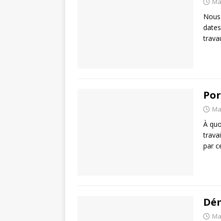
Ma
Nous 
dates
trava
Por
Ma
À quo
trava
par c
Dé
Ma