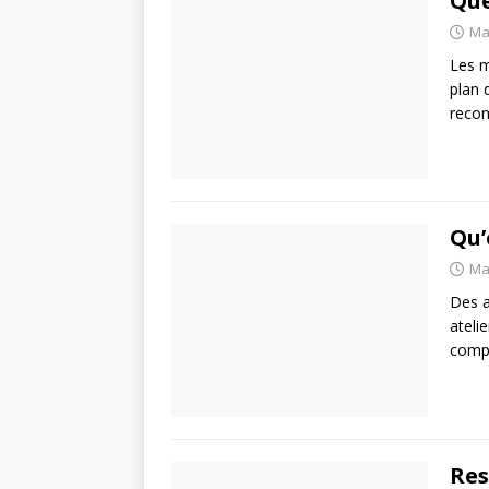
Que
Ma
Les m
plan 
recom
Qu’
Ma
Des a
ateli
compt
Res