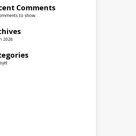
cent Comments
omments to show.
chives
h 2026
tegories
ojet