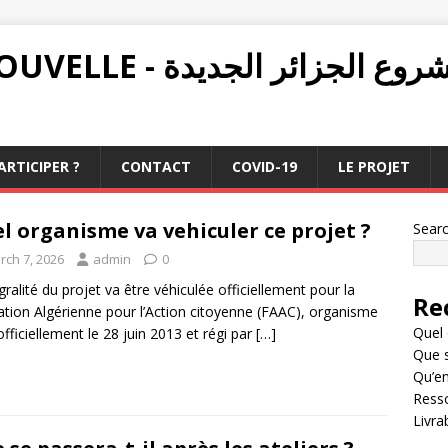
PROJET ALGÉRIE NOUVELLE - ع الجزائر الجديدة
RTICIPER ?
CONTACT
COVID-19
LE PROJET
l organisme va vehiculer ce projet ?
Sear
rch 7, 2026
admin
0
égralité du projet va être véhiculée officiellement pour la
Re
tion Algérienne pour l’Action citoyenne (FAAC), organisme
Quel 
officiellement le 28 juin 2013 et régi par
[…]
Que s
Qu’en
Resso
Livra