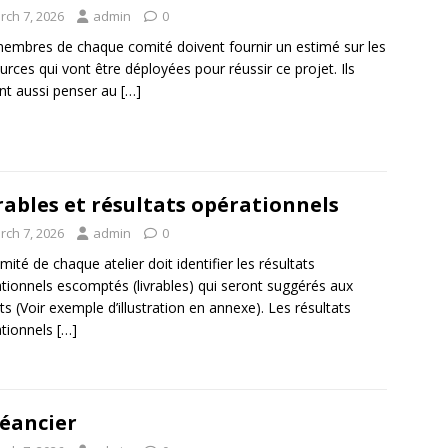
rch 7, 2026
admin
0
embres de chaque comité doivent fournir un estimé sur les
urces qui vont être déployées pour réussir ce projet. Ils
nt aussi penser au
[…]
rables et résultats opérationnels
rch 7, 2026
admin
0
mité de chaque atelier doit identifier les résultats
tionnels escomptés (livrables) qui seront suggérés aux
ts (Voir exemple d’illustration en annexe). Les résultats
tionnels
[…]
éancier