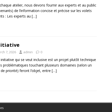
chaque atelier, nous devons fournir aux experts et au public
rvenants) de l’information concise et précise sur les volets
nts : Les experts au
[…]
nitiative
rch 7, 2026
admin
0
 initiative qui se veut inclusive est un projet plutôt technique
s problématiques touchant plusieurs domaines (selon un
 de priorité) feront l’objet, entre
[…]
es