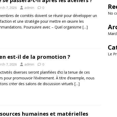
 se passera-t-il après les ateliers ?
Re
rch 7, 2026
admin
0
No c
embres de comités doivent se réunir pour développer un
d’action et une stratégie pour mettre en œuvre les
Ar
mandations. Poursuivre avec – Quel organisme
[…]
Marc
Ca
Le Pr
en est-il de la promotion ?
rch 7, 2026
admin
0
ctivités diverses seront planifiées d’ici la tenue de ces
ers pour promouvoir l’évènement. À titre d’exemple, nous
ons créer des salons de discussion virtuels
[…]
sources humaines et matérielles