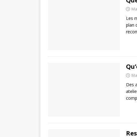
Que
Ma
Les m
plan 
recom
Qu’
Ma
Des a
ateli
compt
Res