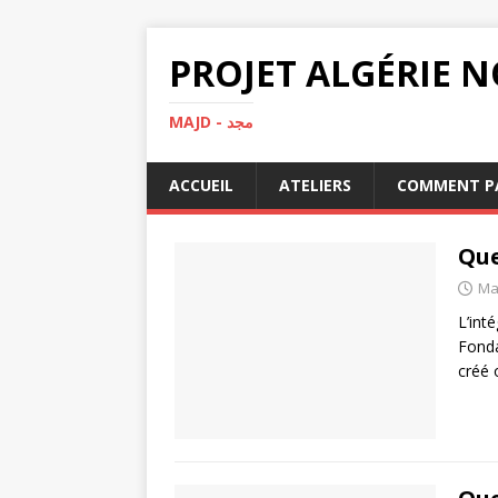
MAJD - مجد
ACCUEIL
ATELIERS
COMMENT PA
Que
Ma
L’int
Fonda
créé 