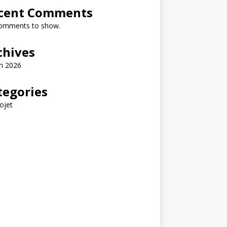
cent Comments
omments to show.
chives
h 2026
tegories
ojet