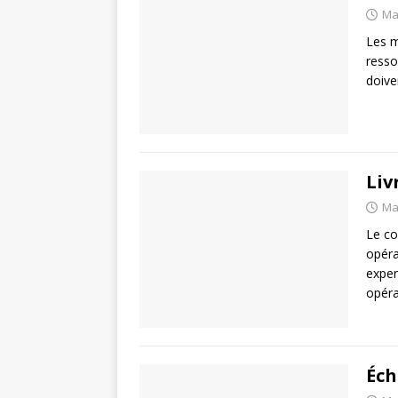
Ma
Les m
resso
doive
Liv
Ma
Le co
opéra
exper
opéra
Éch