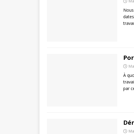
Ma
Nous 
dates
trava
Por
Ma
À quo
trava
par c
Dé
Ma