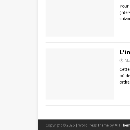
Pour 
(inte
suiva
L’i
Ma
Cette
où de
ordre
Copyright © 2026 | WordPress Theme by
MH Them