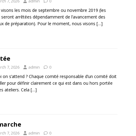
rch 7, 2026
admin
0
visons les mois de septembre ou novembre 2019 (les
 seront arrêtées dépendamment de l’avancement des
ux de préparation). Pour le moment, nous visons
[…]
tée
rch 7, 2026
admin
0
i on s’attend ? Chaque comité responsable d’un comité doit
iller pour définir clairement ce qui est dans ou hors portée
es ateliers. Cela
[…]
marche
rch 7, 2026
admin
0