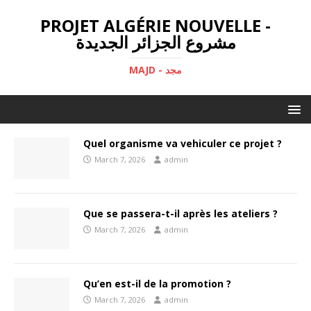
PROJET ALGÉRIE NOUVELLE -
مشروع الجزائر الجديدة
MAJD - مجد
Quel organisme va vehiculer ce projet ?
March 7, 2026
admin
Que se passera-t-il après les ateliers ?
March 7, 2026
admin
Qu’en est-il de la promotion ?
March 7, 2026
admin