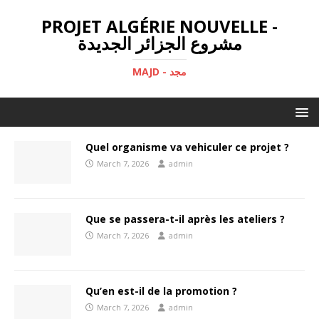
PROJET ALGÉRIE NOUVELLE -
مشروع الجزائر الجديدة
MAJD - مجد
Quel organisme va vehiculer ce projet ?
March 7, 2026
admin
Que se passera-t-il après les ateliers ?
March 7, 2026
admin
Qu’en est-il de la promotion ?
March 7, 2026
admin