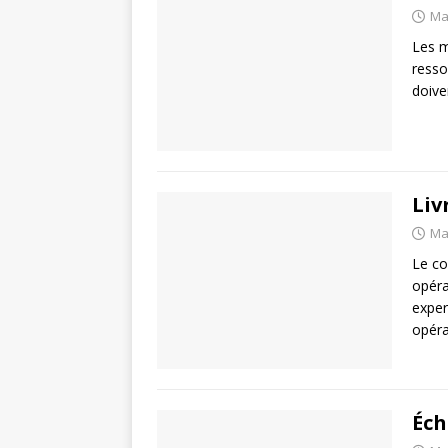
Ma
Les m
resso
doive
Liv
Ma
Le co
opéra
exper
opéra
Éch