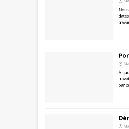
Ma
Nous 
dates
trava
Por
Ma
À quo
trava
par c
Dé
Ma