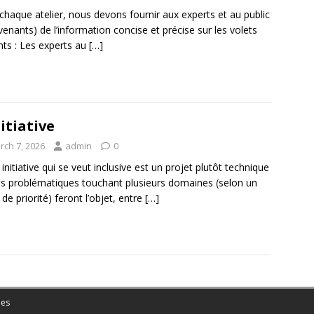
chaque atelier, nous devons fournir aux experts et au public
rvenants) de l’information concise et précise sur les volets
nts : Les experts au
[…]
nitiative
rch 7, 2026
admin
0
 initiative qui se veut inclusive est un projet plutôt technique
s problématiques touchant plusieurs domaines (selon un
 de priorité) feront l’objet, entre
[…]
es