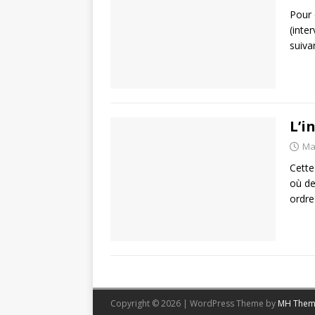
Pour 
(inte
suiva
L’i
Ma
Cette
où de
ordre
Copyright © 2026 | WordPress Theme by
MH Them