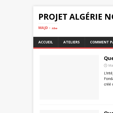
MAJD - مجد
ACCUEIL
ATELIERS
COMMENT PA
Que
Ma
L’int
Fonda
créé 