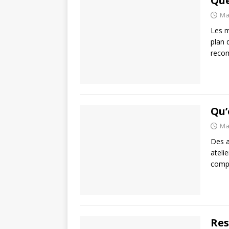
Que
Ma
Les m
plan 
recom
Qu’
Ma
Des a
ateli
compt
Res