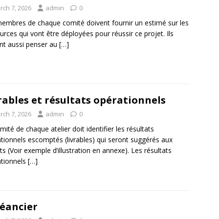
rch 7, 2026
admin
0
embres de chaque comité doivent fournir un estimé sur les
urces qui vont être déployées pour réussir ce projet. Ils
nt aussi penser au
[…]
rables et résultats opérationnels
rch 7, 2026
admin
0
mité de chaque atelier doit identifier les résultats
tionnels escomptés (livrables) qui seront suggérés aux
ts (Voir exemple d’illustration en annexe). Les résultats
tionnels
[…]
éancier