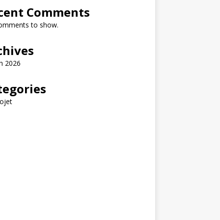
cent Comments
omments to show.
chives
h 2026
tegories
ojet