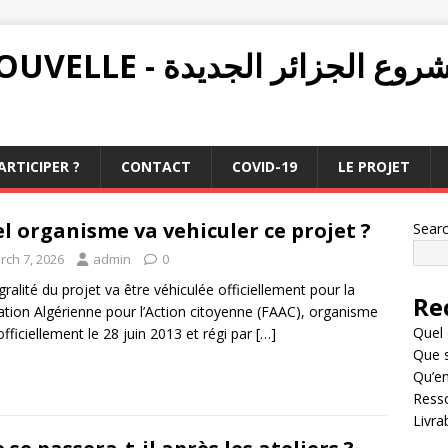
PROJET ALGÉRIE NOUVELLE - ع الجزائر الجديدة
RTICIPER ?
CONTACT
COVID-19
LE PROJET
l organisme va vehiculer ce projet ?
Sear
rch 7, 2026
admin
0
égralité du projet va être véhiculée officiellement pour la
Re
tion Algérienne pour l’Action citoyenne (FAAC), organisme
Quel 
officiellement le 28 juin 2013 et régi par
[…]
Que s
Qu’en
Resso
Livra