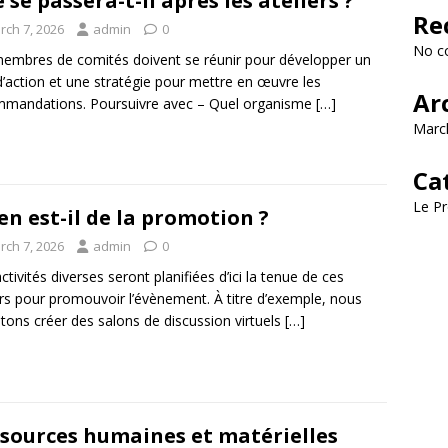
 se passera-t-il après les ateliers ?
Re
rch 7, 2026
admin
0
No c
embres de comités doivent se réunir pour développer un
d’action et une stratégie pour mettre en œuvre les
Ar
mandations. Poursuivre avec – Quel organisme
[…]
Marc
Ca
Le Pr
en est-il de la promotion ?
rch 7, 2026
admin
0
ctivités diverses seront planifiées d’ici la tenue de ces
ers pour promouvoir l’évènement. À titre d’exemple, nous
ons créer des salons de discussion virtuels
[…]
sources humaines et matérielles