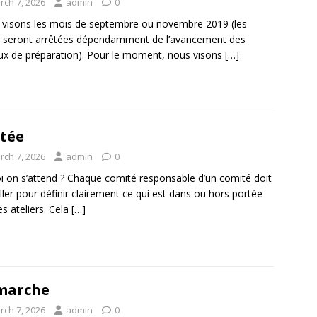
rch 7, 2026
admin
0
visons les mois de septembre ou novembre 2019 (les
 seront arrêtées dépendamment de l’avancement des
ux de préparation). Pour le moment, nous visons
[…]
tée
rch 7, 2026
admin
0
i on s’attend ? Chaque comité responsable d’un comité doit
iller pour définir clairement ce qui est dans ou hors portée
es ateliers. Cela
[…]
marche
rch 7, 2026
admin
0