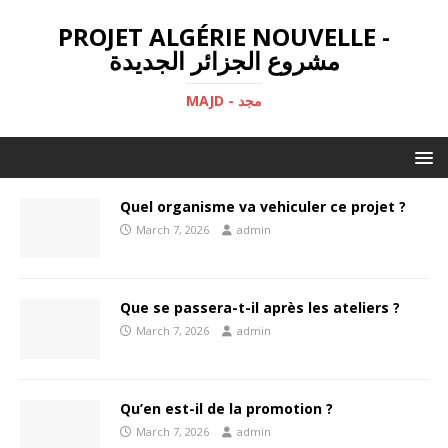
PROJET ALGÉRIE NOUVELLE -
مشروع الجزائر الجديدة
MAJD - مجد
Quel organisme va vehiculer ce projet ?
March 7, 2026
admin
Que se passera-t-il après les ateliers ?
March 7, 2026
admin
Qu’en est-il de la promotion ?
March 7, 2026
admin